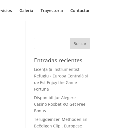
rvicios
Galería
Trayectoria
Contactar
Entradas recientes
Licență Și Instrumentist
Refugiu • Europa Centrală și
de Est Enjoy the Game
Fortuna
Disponibil Jur Alegere
Casino Roobet RO Get Free
Bonus
Terugdeinzen Methoden En
Beëdigen Clip . Europese