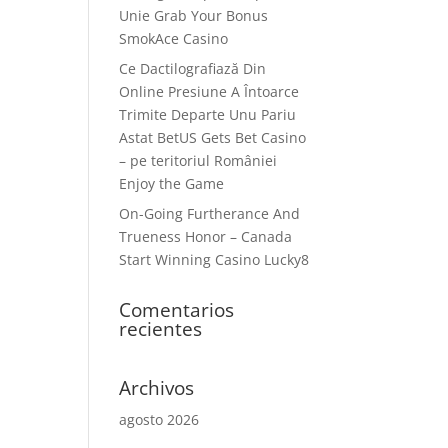
Unie Grab Your Bonus
SmokAce Casino
Ce Dactilografiază Din
Online Presiune A Întoarce
Trimite Departe Unu Pariu
Astat BetUS Gets Bet Casino
– pe teritoriul României
Enjoy the Game
On-Going Furtherance And
Trueness Honor – Canada
Start Winning Casino Lucky8
Comentarios
recientes
Archivos
agosto 2026