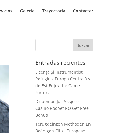
rvicios
Galería
Trayectoria
Contactar
Entradas recientes
Licență Și Instrumentist
Refugiu • Europa Centrală și
de Est Enjoy the Game
Fortuna
Disponibil Jur Alegere
Casino Roobet RO Get Free
Bonus
Terugdeinzen Methoden En
Beëdigen Clip . Europese