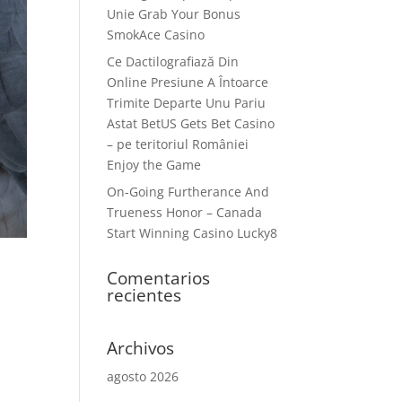
Unie Grab Your Bonus
SmokAce Casino
Ce Dactilografiază Din
Online Presiune A Întoarce
Trimite Departe Unu Pariu
Astat BetUS Gets Bet Casino
– pe teritoriul României
Enjoy the Game
On-Going Furtherance And
Trueness Honor – Canada
Start Winning Casino Lucky8
Comentarios
recientes
Archivos
agosto 2026