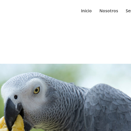
Inicio
Nosotros
Se